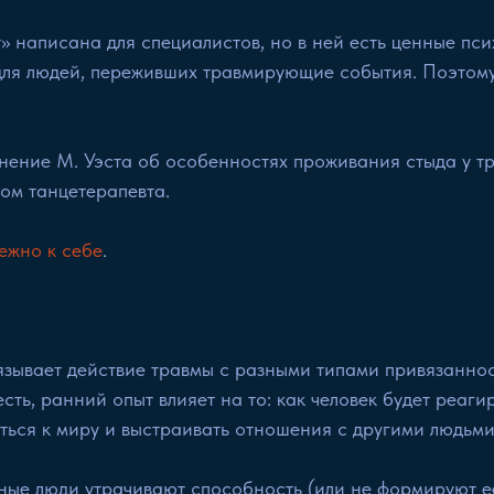
т» написана для специалистов, но в ней есть ценные пс
для людей, переживших травмирующие события. Поэтом
яснение М. Уэста об особенностях проживания стыда у 
дом танцетерапевта.
ежно к себе
.
язывает действие травмы с разными типами привязанно
сть, ранний опыт влияет на то: как человек будет реаги
ться к миру и выстраивать отношения с другими людьми
ые люди утрачивают способность (или не формируют ее