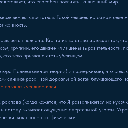
едставляет, что способен повлиять на внешний мир.
квозь землю, спрятаться. Такой человек на самом деле ж
виженность.
оявляется полярно. Кто-то из-за стыда исчезает так, чт
сом, хрупкий, его движения лишены выразительности, по
, его тело призвано стать убежищем.
тора Поливагальной теории) и подчеркивает, что стыд с
емиелинизированной дорсальной ветви блуждающего не
о повлиять усилием воли!
аспада (когда кажется, что Я разваливается на кусочки
 и потому вызывает ощущение смертельной угрозы. Угро
чески, как опасность физическая!