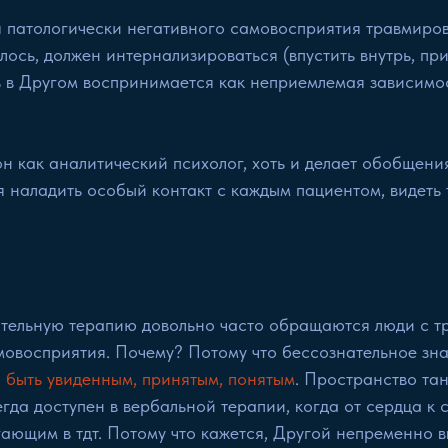
 патологически негативного самовосприятия травмиров
ось, должен интернализироваться (впустить внутрь, при
ь в Другом воспринимается как неприемлемая зависимост
 он как аналитический психолог, хоть и делает обобщени
 наладить особый контакт с каждым пациентом, видеть т
ательную терапию довольно часто обращаются люди с тр
овосприятия. Почему? Потому что бессознательное зна
о быть увиденным, принятым, понятым
. Пространство та
гда доступен в вербальной терапии, когда от сердца к с
гающим в тдт. Потому что кажется, Другой непременно вы