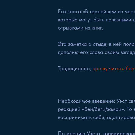
Его книга «В темнейшем из мес
которые могут быть полезными 
отрывками из книг.
Эта заметка о стыде, в ней по
дополню его слова своим взгля
Традиционно,
прошу читать бер
Необходимое введение: Уэст св
реакцией «бей/беги/замри». То е
воспринимать себя, адаптирова
По мнению Уэста, травмированн