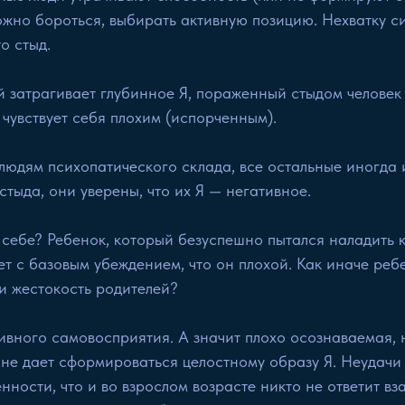
жно бороться, выбирать активную позицию. Нехватку с
о стыд.
й затрагивает глубинное Я, пораженный стыдом человек 
н чувствует себя плохим (испорченным).
 людям психопатического склада, все остальные иногда
тыда, они уверены, что их Я — негативное.
 себе?
Ребенок, который безуспешно пытался наладить к
ает с базовым убеждением, что он плохой. Как иначе ре
и жестокость родителей?
вного самовосприятия. А значит плохо осознаваемая, 
е дает сформироваться целостному образу Я. Неудачи 
нности, что и во взрослом возрасте никто не ответит вз