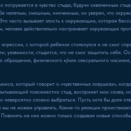
 погружается в чувство стыда, будучи охваченным стыд
ебе нелепым, смешным, никчемным, он уверен, что окру
 Это часто вызывает злость к окружающим, которая бесс
, человек действительно настраивает окружающих проти
 агрессии, с которой ребенок столкнулся и не смог спр
и, уязвимости; стыдится, что не смог защитить себя. О
о обращения, физического и/или сексуального насилия,
ьюиса, который говорит о «чувственных ловушках», когда
ытывающий повсеместно стыд, воспримет мои слова, но 
го невероятно сложно выбраться. Пусть хотя бы доля от
й мы не можем управлять. Какие-то реакции проистекаю
. Повлиять на них можно только создавая новые способы