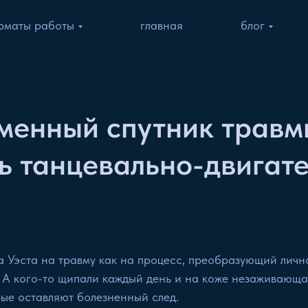
рматы работы
главная
блог
менный спутник травмы
ь танцевально-двигат
а Уэста на травму как на процесс, преобразующий личн
ь. А кого-то щипали каждый день и на коже незаживающ
ые оставляют болезненный след.